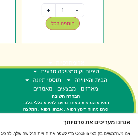
+
-
הוספה לסל
ארומתרפייה
טיפוח וקוסמטיקה טבעית
הבית והאווירה
תוספי תזונה
מארזים
מבצעים
מאמרים
הבהרה חשובה
המידע המופיע באתר מיועד למידע כללי בלבד
ואינו מהווה ייעוץ רפואי, אבחון רפואי, המלצה
לטיפול או תחליף לייעוץ מקצועי.
אנחנו מעריכים את פרטיותך
המוצרים באתר אינם מיועדים לאבחן, לטפל,
לרפא או למנוע מחלה כלשהי.
אנו משתמשים בקובצי Cookie כדי לשפר את חוויית הג
במקרה של הריון, הנקה, נטילת תרופות או מצב
0