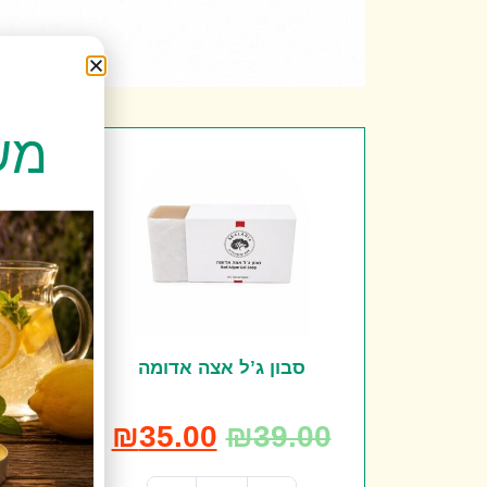
משלו
סבון ג’ל אצה אדומה
ג’ל ה
00
₪
35.00
₪
39.00