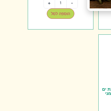
+
-
הוספה לסל
ת ים
ני